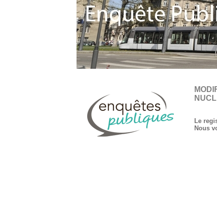
MODI
NUCL
Le regi
Nous vo