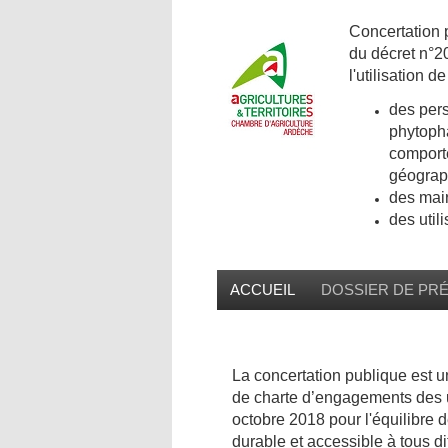
Concertation p
du décret n°2
l'utilisation 
des pers
phytopha
comporte
géograph
des mai
des util
ACCUEIL
DOSSIER DE PR
La concertation publique est u
de charte d’engagements des ut
octobre 2018 pour l'équilibre d
durable et accessible à tous 