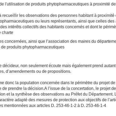
de l'utilisation de produits phytopharmaceutiques à proximité de
 recueillir les observations
des personnes habitant à proximité 
topharmaceutiques ou leurs représentants, ainsi que celles des a
des intérêts collectifs des habitants concernés et dont le périm
e charte
 concernées, ainsi que l’association des maires du départem
es de produits phytopharmaceutiques
le décideur, non seulement écoute mais également prend autant
es, d’amendements ou de propositions.
me donc la population concernée dans le périmètre du projet de 
e de prendre la décision.
A l’issue de la concertation, le projet d
ation et la synthèse des observations au Préfet du Département.
ractère adapté des mesures de protection aux objectifs de l’arti
es mentionnées aux articles D. 253-46-1-2 à D. 253-46-1-4