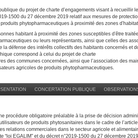
ublique du projet de charte d’engagements visant à recueillir l
019-1500 du 27 décembre 2019 relatif aux mesures de protectio
de produits phytopharmaceutiques à proximité des zones d'habitat
onnes habitant à proximité des zones susceptibles d'être traité
rmaceutiques ou leurs représentants, ainsi que celles des associ
 la défense des intérêts collectifs des habitants concernés et do
ique correspond à celui du projet de charte
res des communes concernées, ainsi que l’association des mai
isateurs agricoles de produits phytopharmaceutiques.
ÉSENTATION
CONCERTATION PUBLIQUE
OBSERVATION
ne procédure obligatoire préalable à la prise de décision admini
ilisateurs de produits phytosanitaires dans le cadre de l’article
es relations commerciales dans le secteur agricole et alimentair
dite “loi EGALIM” et du décret n°2019-1500 du 27 décembre 2019