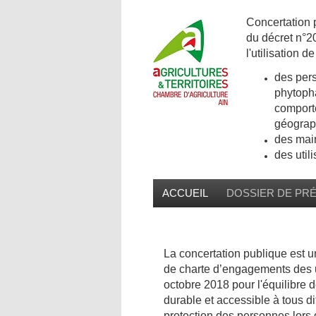
Concertation p
du décret n°2
l'utilisation 
des pers
phytopha
comporte
géograph
des mai
des util
ACCUEIL
DOSSIER DE PR
La concertation publique est u
de charte d’engagements des ut
octobre 2018 pour l'équilibre d
durable et accessible à tous 
protection des personnes lors 