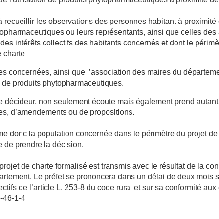
 recueillir les observations
des personnes habitant à proximité 
topharmaceutiques ou leurs représentants, ainsi que celles des a
des intérêts collectifs des habitants concernés et dont le périm
e charte
 concernées, ainsi que l’association des maires du départem
es de produits phytopharmaceutiques.
le décideur, non seulement écoute mais également prend autant
es, d’amendements ou de propositions.
me donc la population concernée dans le périmètre du projet de 
e de prendre la décision.
 projet de charte formalisé est transmis avec le résultat de la co
artement. Le préfet se prononcera dans un délai de deux mois s
ctifs de l’article L. 253-8 du code rural et sur sa conformité a
3-46-1-4