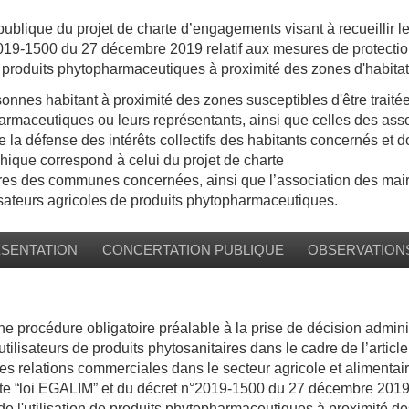
ublique du projet de charte d’engagements visant à recueillir l
019-1500 du 27 décembre 2019 relatif aux mesures de protectio
de produits phytopharmaceutiques à proximité des zones d'habitat
onnes habitant à proximité des zones susceptibles d'être traité
rmaceutiques ou leurs représentants, ainsi que celles des associ
 la défense des intérêts collectifs des habitants concernés et do
ique correspond à celui du projet de charte
res des communes concernées, ainsi que l’association des mai
isateurs agricoles de produits phytopharmaceutiques.
ÉSENTATION
CONCERTATION PUBLIQUE
OBSERVATION
ne procédure obligatoire préalable à la prise de décision admini
ilisateurs de produits phytosanitaires dans le cadre de l’article
es relations commerciales dans le secteur agricole et alimentair
dite “loi EGALIM” et du décret n°2019-1500 du 27 décembre 2019
de l'utilisation de produits phytopharmaceutiques à proximité de