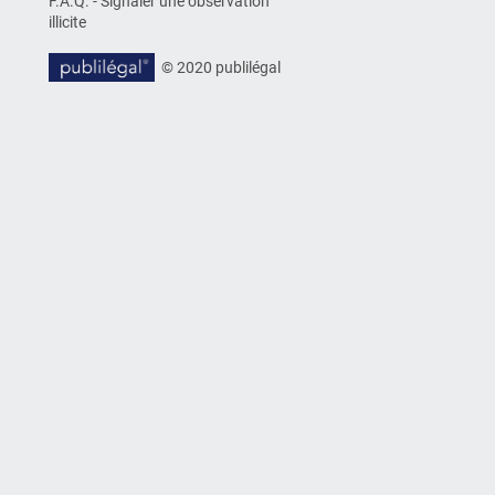
F.A.Q.
-
Signaler une observation
illicite
© 2020 publilégal