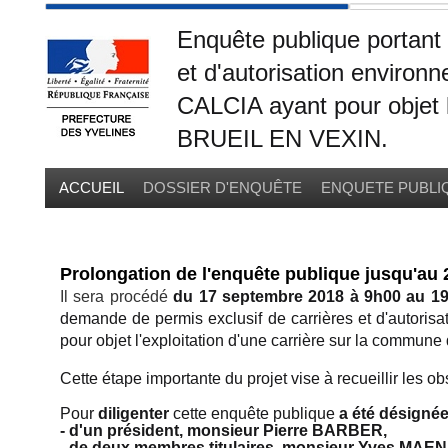
Enquête publique portant 
et d'autorisation enviro
CALCIA ayant pour objet l
BRUEIL EN VEXIN.
ACCUEIL
DOSSIER D'ENQUÊTE
ENQUETE PUBLI
Prolongation de l'enquête publique jusqu'au 
Il sera procédé
du 17 septembre 2018 à 9h00 au 19
demande de permis exclusif de carrières et d'autori
pour objet l'exploitation d'une carrière sur la comm
Cette étape importante du projet vise à recueillir les o
Pour
diligenter
cette enquête publique
a
été désigné
- d'un président, monsieur Pierre BARBER,
- de deux membres titulaires, monsieur Yves MA