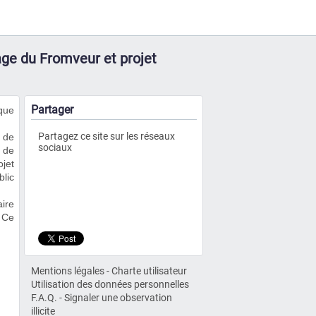
age du Fromveur et projet
Partager
ique
Partagez ce site sur les réseaux
n de
sociaux
 de
ojet
blic
ire
 Ce
Mentions légales
-
Charte utilisateur
Utilisation des données personnelles
F.A.Q.
-
Signaler une observation
illicite