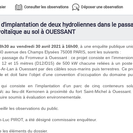
sier
Consulter les observations
Déposer une observation
 d'implantation de deux hydroliennes dans le pass
ovoltaïque au sol à OUESSANT
3h30 au vendredi 30 avril 2021 à 16h00
, à une enquête publique un
140 avenue des Champs Elysées 75008 PARIS, sont les suivants :
e passage du Fromveur à Ouessant : ce projet consiste en l’immersio
e 12 et 15 mètres (D12/D15) de 500 kW chacune reliées à un poste
ors-Ar-Lan à Ouessant par des câbles sous-marins puis terrestres. Ce pr
e et doit faire l’objet d’une convention d’occupation du domaine pu
 qui consiste en l’implantation d’un parc de cinq conteneurs sola
c au lieu-dit Kernonen à proximité du fort Saint-Michel à Ouessant.
struire soumis à évaluation environnementale.
illir les observations du public.
n-Luc PIROT, a été désigné commissaire enquêteur.
ne les éléments du dossier.