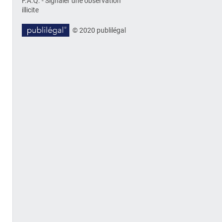
F.A.Q.
-
Signaler une observation
illicite
© 2020 publilégal