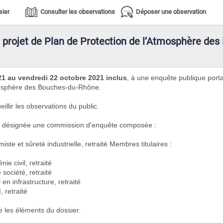
sier
Consulter les observations
Déposer une observation
e projet de Plan de Protection de l’Atmosphère de
1 au vendredi 22 octobre 2021 inclus
, à une enquête publique port
tmosphère des Bouches-du-Rhône.
illir les observations du public.
été désignée une commission d'enquête composée :
e et sûreté industrielle, retraité Membres titulaires :
e civil, retraité
ociété, retraité
n infrastructure, retraité
 retraité
ne les éléments du dossier.